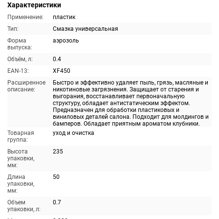
Характеристики
Применение:
пластик
Тип:
Смазка универсальная
Форма
аэрозоль
выпуска:
Объём, л:
0.4
EAN-13:
XF450
Расширенное
Быстро и эффективно удаляет пыль, грязь, масляные и
описание:
никотиновые загрязнения. Защищает от старения и
выгорания, восстанавливает первоначальную
структуру, обладает антистатическим эффектом.
Предназначен для обработки пластиковых и
виниловых деталей салона. Подходит для молдингов и
бамперов. Обладает приятным ароматом клубники.
Товарная
уход и очистка
группа:
Высота
235
упаковки,
мм:
Длина
50
упаковки,
мм:
Объем
0.7
упаковки, л: