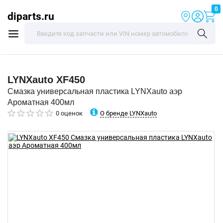
0
diparts.ru
LYNXauto
XF450
Смазка универсальная пластика LYNXauto аэр
Ароматная 400мл
О бренде LYNXauto
0 оценок