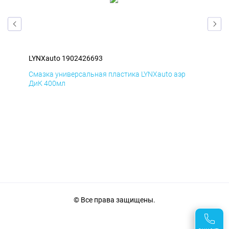
LYNXauto 1902426693
LYN
Смазка универсальная пластика LYNXauto аэр
Сма
ДиК 400мл
ПхВ
© Все права защищены.