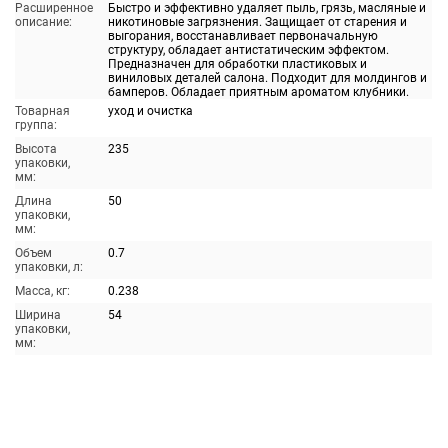
Расширенное
Быстро и эффективно удаляет пыль, грязь, масляные и
описание:
никотиновые загрязнения. Защищает от старения и
выгорания, восстанавливает первоначальную
структуру, обладает антистатическим эффектом.
Предназначен для обработки пластиковых и
виниловых деталей салона. Подходит для молдингов и
бамперов. Обладает приятным ароматом клубники.
Товарная
уход и очистка
группа:
Высота
235
упаковки,
мм:
Длина
50
упаковки,
мм:
Объем
0.7
упаковки, л:
Масса, кг:
0.238
Ширина
54
упаковки,
мм: