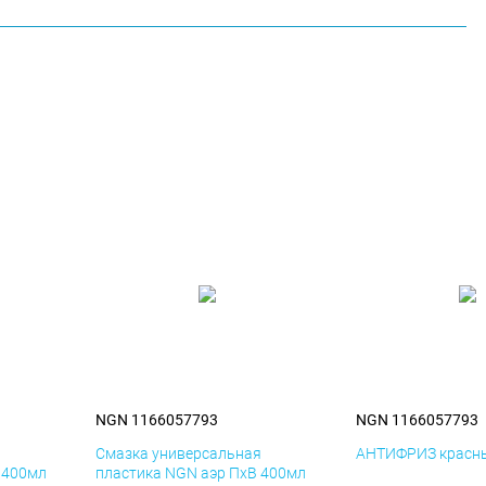
NGN 1166057793
NGN 1166057793
я
Смазка универсальная
АНТИФРИЗ красны
 400мл
пластика NGN аэр ПхВ 400мл