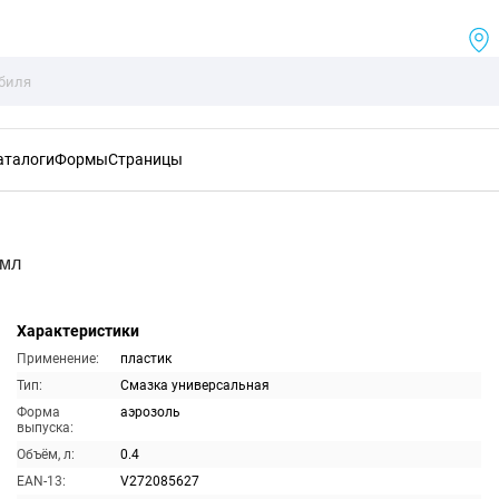
аталоги
Формы
Страницы
0мл
Характеристики
Применение:
пластик
Тип:
Смазка универсальная
Форма
аэрозоль
выпуска:
Объём, л:
0.4
EAN-13:
V272085627