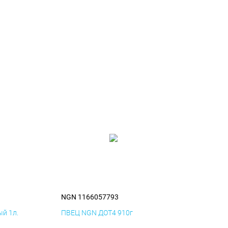
NGN 1166057793
й 1л.
ПВЕЦ NGN ДОТ4 910г