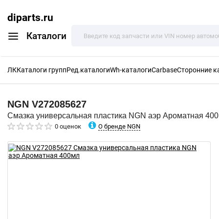
diparts.ru
Каталоги
ЛК
Каталоги групп
Ред.каталоги
Wh-каталоги
Carbase
Сторонние к
NGN
V272085627
Смазка универсальная пластика NGN аэр Ароматная 40
О бренде NGN
0 оценок